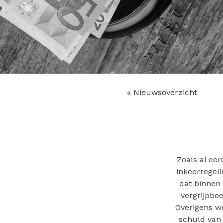
« Nieuwsoverzicht
Zoals al ee
inkeerregel
dat binnen
vergrijpboe
Overigens wo
schuld van 