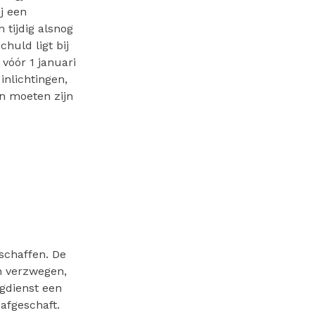
j een
 tijdig alsnog
chuld ligt bij
 vóór 1 januari
inlichtingen,
en moeten zijn
schaffen. De
n verzwegen,
gdienst een
 afgeschaft.