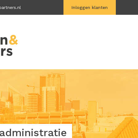
artners.nl
Inloggen klanten
Vitac Online
dministratie