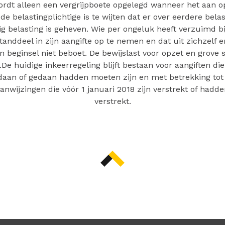
rdt alleen een vergrijpboete opgelegd wanneer het aan op
de belastingplichtige is te wijten dat er over eerdere belas
ig belasting is geheven. Wie per ongeluk heeft verzuimd bi
nddeel in zijn aangifte op te nemen en dat uit zichzelf en
n beginsel niet beboet. De bewijslast voor opzet en grove s
De huidige inkeerregeling blijft bestaan voor aangiften die
daan of gedaan hadden moeten zijn en met betrekking tot 
anwijzingen die vóór 1 januari 2018 zijn verstrekt of hadd
verstrekt.