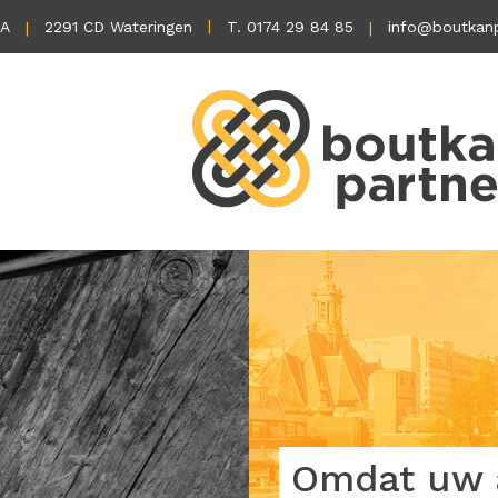
1A
2291 CD Wateringen
T. 0174 29 84 85
info@boutkanp
Omdat uw a