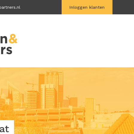
artners.nl
Inloggen klanten
Vitac Online
at