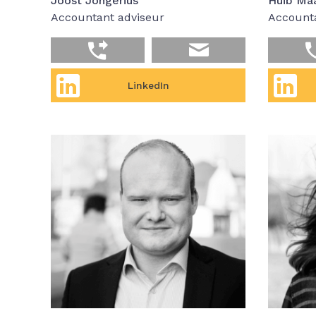
Joost Jongerius
Huib Ma
Accountant adviseur
Accounta
LinkedIn