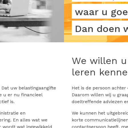
waar u goe
Dan doen w
We willen u
leren kenne
. Dat uw belastingaangifte
Het is de persoon achter 
e u er nu financieel
Daarom willen wij u gra
ief is.
doeltreffende adviezen e
nistratie en
We kunnen het uitgebrei
ering. En alles wat we
korte communicatielijnen. 
er wordt wat ingewikkeld
contactpersoon heeft, me