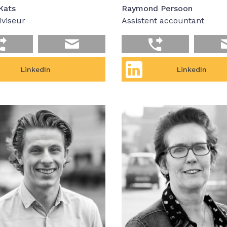
Kats
Raymond Persoon
dviseur
Assistent accountant
LinkedIn
LinkedIn