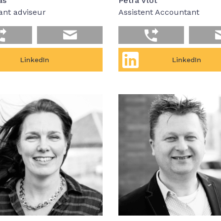
as
Petra Vlot
nt adviseur
Assistent Accountant
LinkedIn
LinkedIn