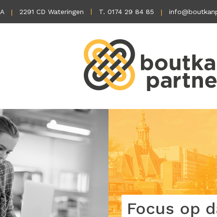
1A
2291 CD Wateringen
T. 0174 29 84 85
info@boutkanp
Focus op d