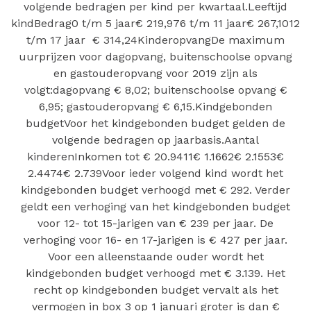
volgende bedragen per kind per kwartaal.Leeftijd
kindBedrag0 t/m 5 jaar€ 219,976 t/m 11 jaar€ 267,1012
t/m 17 jaar € 314,24KinderopvangDe maximum
uurprijzen voor dagopvang, buitenschoolse opvang
en gastouderopvang voor 2019 zijn als
volgt:dagopvang € 8,02; buitenschoolse opvang €
6,95; gastouderopvang € 6,15.Kindgebonden
budgetVoor het kindgebonden budget gelden de
volgende bedragen op jaarbasis.Aantal
kinderenInkomen tot € 20.9411€ 1.1662€ 2.1553€
2.4474€ 2.739Voor ieder volgend kind wordt het
kindgebonden budget verhoogd met € 292. Verder
geldt een verhoging van het kindgebonden budget
voor 12- tot 15-jarigen van € 239 per jaar. De
verhoging voor 16- en 17-jarigen is € 427 per jaar.
Voor een alleenstaande ouder wordt het
kindgebonden budget verhoogd met € 3.139. Het
recht op kindgebonden budget vervalt als het
vermogen in box 3 op 1 januari groter is dan €