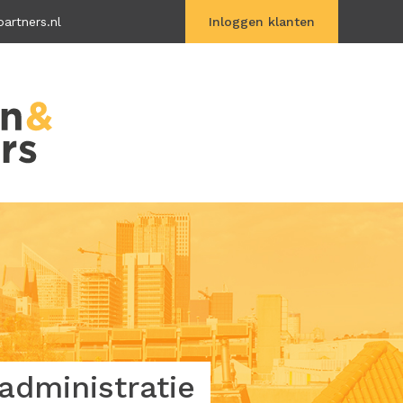
artners.nl
Inloggen klanten
Vitac Online
dministratie