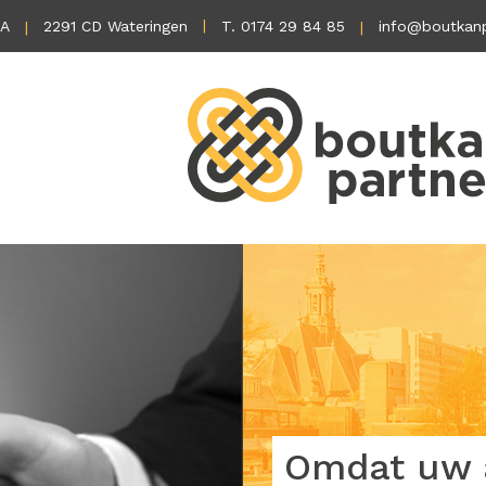
1A
2291 CD Wateringen
T. 0174 29 84 85
info@boutkanp
Omdat uw a