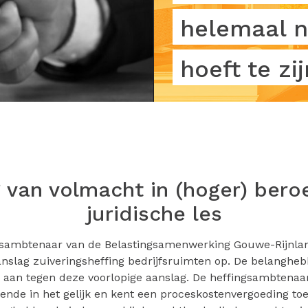
helemaal n
hoeft te zij
 van volmacht in (hoger) bero
juridische les
gsambtenaar van de Belastingsamenwerking Gouwe-Rijnlan
anslag zuiveringsheffing bedrijfsruimten op. De belanghe
aan tegen deze voorlopige aanslag. De heffingsambtenaar
nde in het gelijk en kent een proceskostenvergoeding toe