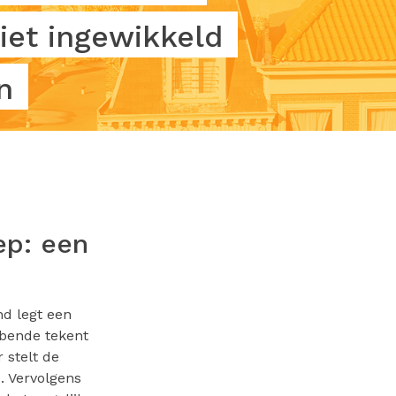
iet ingewikkeld
n
ep: een
d legt een
bbende tekent
 stelt de
. Vervolgens