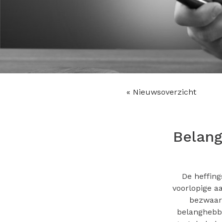
« Nieuwsoverzicht
Belang
De heffin
voorlopige a
bezwaar 
belanghebbe