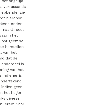
 het ongelijk
ts verrassends
hebbende, zie
rdt hierdoor
bekend onder
t maakt reeds
waarin het
 hof geeft de
e herstellen.
t van het
md dat de
t onderdeel is
ening van het
 indiener is
 ondertekend
 indien geen
an het hoger
nks diverse
n leren? Voor