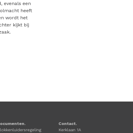
d, evenals een
 volmacht heeft
en wordt het
ter kijkt bij
zaak.
ocumenten.
Contact.
lokkenluidersregeling
Kerklaan 1A