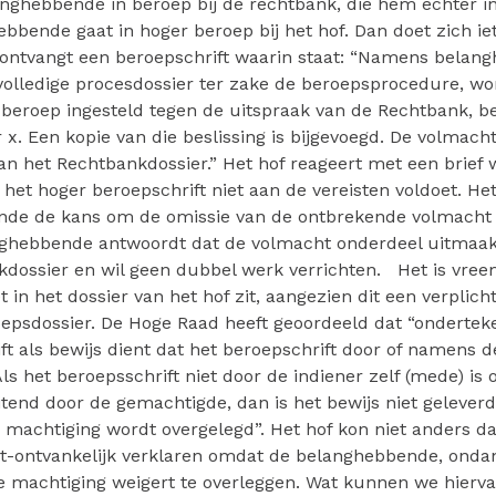
nghebbende in beroep bij de rechtbank, die hem echter in
hebbende gaat in hoger beroep bij het hof. Dan doet zich ie
f ontvangt een beroepschrift waarin staat: “Namens belang
volledige procesdossier ter zake de beroepsprocedure, wo
r beroep ingesteld tegen de uitspraak van de Rechtbank, 
. Een kopie van die beslissing is bijgevoegd. De volmach
van het Rechtbankdossier.” Het hof reageert met een brief 
 het hoger beroepschrift niet aan de vereisten voldoet. Het
de de kans om de omissie van de ontbrekende volmacht t
ghebbende antwoordt dat de volmacht onderdeel uitmaak
kdossier en wil geen dubbel werk verrichten. Het is vree
 in het dossier van het hof zit, aangezien dit een verplich
epsdossier. De Hoge Raad heeft geoordeeld dat “ondertek
ft als bewijs dient dat het beroepschrift door of namens de
Als het beroepsschrift niet door de indiener zelf (mede) is
itend door de gemachtigde, dan is het bewijs niet geleverd
ke machtiging wordt overgelegd”. Het hof kon niet anders d
t-ontvankelijk verklaren omdat de belanghebbende, onda
e machtiging weigert te overleggen. Wat kunnen we hierva