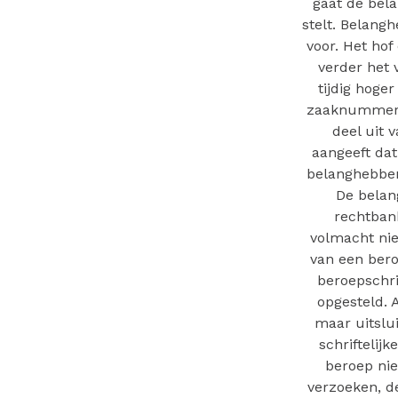
gaat de bela
stelt. Belang
voor. Het ho
verder het 
tijdig hoge
zaaknummer x
deel uit 
aangeeft dat
belanghebben
De belan
rechtban
volmacht niet
van een bero
beroepschri
opgesteld. 
maar uitslu
schriftelij
beroep nie
verzoeken, d