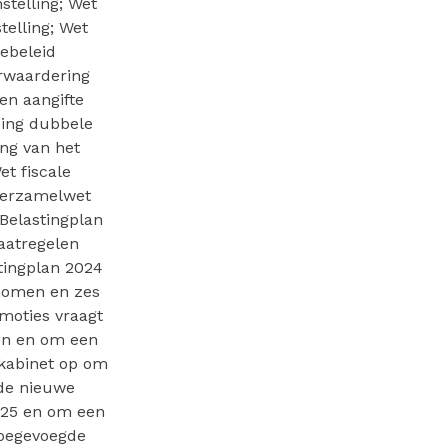
stelling; Wet
telling; Wet
iebeleid
rwaardering
en aangifte
zing dubbele
ng van het
t fiscale
 verzamelwet
Belastingplan
aatregelen
stingplan 2024
enomen en zes
moties vraagt
en en om een
 kabinet op om
 de nieuwe
2025 en om een
toegevoegde