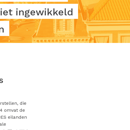
iet ingewikkeld
n
s
stellen, die
24 omvat de
BES eilanden
ale