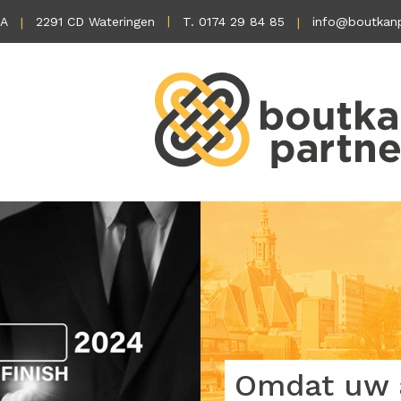
1A
2291 CD Wateringen
T. 0174 29 84 85
info@boutkanp
Omdat uw a