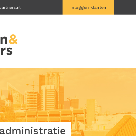
artners.nl
Inloggen klanten
Vitac Online
dministratie