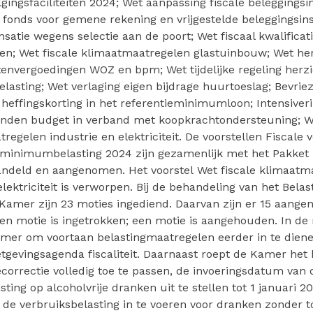
lgingsfaciliteiten 2024; Wet aanpassing fiscale beleggingsin
fonds voor gemene rekening en vrijgestelde beleggingsins
atie wegens selectie aan de poort; Wet fiscaal kwalificat
en; Wet fiscale klimaatmaatregelen glastuinbouw; Wet he
envergoedingen WOZ en bpm; Wet tijdelijke regeling herzi
lasting; Wet verlaging eigen bijdrage huurtoeslag; Bevrie
heffingskorting in het referentieminimumloon; Intensiveri
nden budget in verband met koopkrachtondersteuning; We
regelen industrie en elektriciteit. De voorstellen Fiscale
minimumbelasting 2024 zijn gezamenlijk met het Pakket 
ndeld en aangenomen. Het voorstel Wet fiscale klimaatm
elektriciteit is verworpen. Bij de behandeling van het Bela
 Kamer zijn 23 moties ingediend. Daarvan zijn er 15 aang
en motie is ingetrokken; een motie is aangehouden. In de 
amer om voortaan belastingmaatregelen eerder in te dien
tgevingsagenda fiscaliteit. Daarnaast roept de Kamer het
iecorrectie volledig toe te passen, de invoeringsdatum van
sting op alcoholvrije dranken uit te stellen tot 1 januari 
in de verbruiksbelasting in te voeren voor dranken zonder 