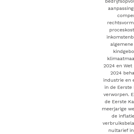
bedrijfsopvo
aanpassing 
compens
rechtsvorm
proceskost
inkomstenbe
algemene 
kindgebo
klimaatmaat
2024 en Wet 
2024 beha
industrie en 
in de Eerste
verworpen. E
de Eerste K
meerjarige we
de inflat
verbruiksbela
nultarief 