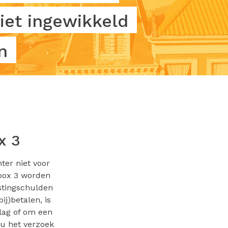
iet ingewikkeld
n
x 3
ter niet voor
 box 3 worden
stingschulden
ij)betalen, is
lag of om een
 u het verzoek