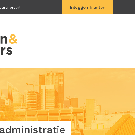
artners.nl
Inloggen klanten
Vitac Online
dministratie