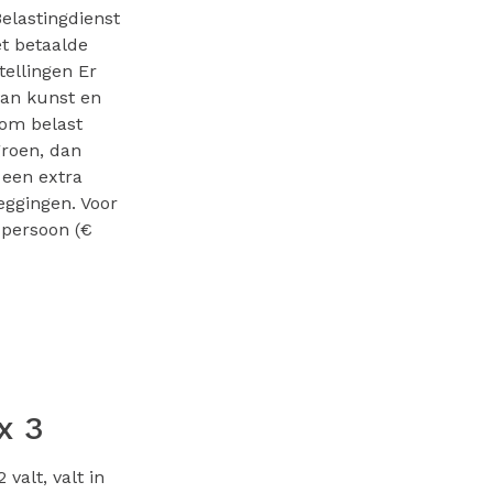
Belastingdienst
et betaalde
tellingen Er
van kunst en
 om belast
groen, dan
 een extra
eggingen. Voor
 persoon (€
x 3
valt, valt in