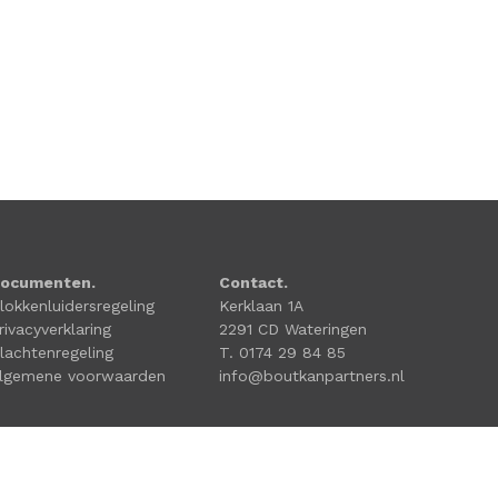
ocumenten.
Contact.
lokkenluidersregeling
Kerklaan 1A
rivacyverklaring
2291 CD Wateringen
lachtenregeling
T. 0174 29 84 85
lgemene voorwaarden
info@boutkanpartners.nl