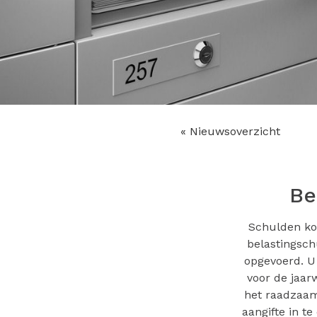
« Nieuwsoverzicht
Be
Schulden kom
belastingsch
opgevoerd. U
voor de jaarw
het raadzaam
aangifte in t