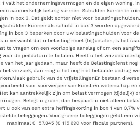
x 1 valt het ondernemingsvermogen en de eigen woning, in
 een aanmerkelijk belang vormen. Schulden komen in min
en in box 3. Dat geldt echter niet voor belastingschulden.
ingschulden kunnen als schuld in box 3 worden opgevoerd
fing in box 3 beperken door uw belastingschulden voor de 
Als u verwacht dat u belasting moet (bij)betalen, is het r
nst te vragen om een voorlopige aanslag of om een aangifte
 voor de peildatum te betalen. Heeft u het verzoek uiterl
e van het jaar gedaan, maar heeft de Belastingdienst nog n
 het verzoek, dan mag u het nog niet betaalde bedrag wel
ken.Maak gebruik van de vrijstellingenEr bestaan diverse v
bijvoorbeeld voor voorwerpen van kunst en wetenschap en 
Het kan aantrekkelijk zijn om belast vermogen (tijdelijk) o
vermogen. Belegt u groen, dan bespaart u niet alleen belast
rt u ook van een extra heffingskorting in box 1 van 0,7%
estelde beleggingen. Voor groene beleggingen geldt een vri
maximaal € 57.845 (€ 115.690 voor fiscale partners).