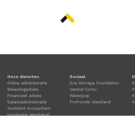
Onze diensten.
Sociaal.
D
Online administratie
Eva Demaya Foundation
K
Belastingadvies
Varend Corso
P
Financieel advies
Waterpop
K
Salarisadministratie
Profronde Westland
A
Assistent Accountant
(omgeving Westland)