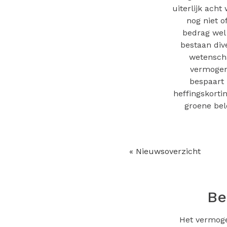
uiterlijk acht
nog niet o
bedrag wel 
bestaan div
wetenscha
vermogen 
bespaart 
heffingskorti
groene bel
« Nieuwsoverzicht
Be
Het vermogen