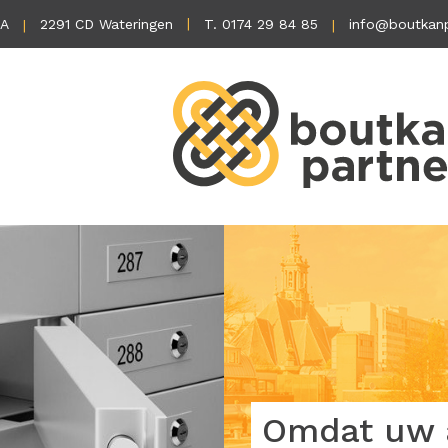
1A
2291 CD Wateringen
T. 0174 29 84 85
info@boutkanp
Omdat uw a