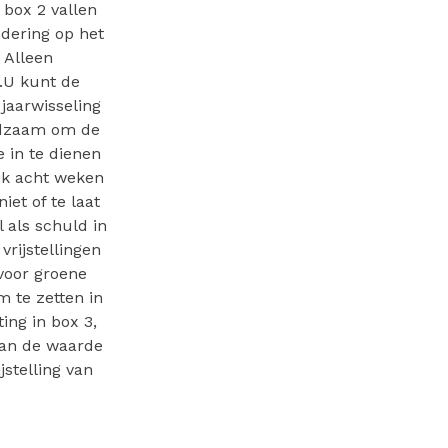
 box 2 vallen
dering op het
 Alleen
.U kunt de
jaarwisseling
aadzaam om de
 in te dienen
ijk acht weken
iet of te laat
 als schuld in
rijstellingen
voor groene
m te zetten in
ing in box 3,
 van de waarde
jstelling van