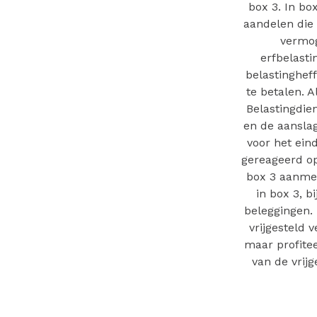
box 3. In bo
aandelen die
vermog
erfbelast
belastinghef
te betalen. 
Belastingdie
en de aanslag
voor het eind
gereageerd op
box 3 aanmer
in box 3, 
beleggingen. 
vrijgesteld 
maar profitee
van de vrijg