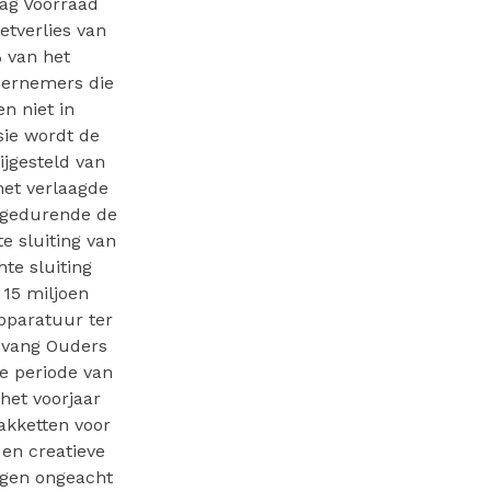
lag Voorraad
etverlies van
 van het
dernemers die
n niet in
ie wordt de
ijgesteld van
het verlaagde
n gedurende de
e sluiting van
hte sluiting
 15 miljoen
apparatuur ter
pvang Ouders
e periode van
het voorjaar
akketten voor
 en creatieve
ngen ongeacht