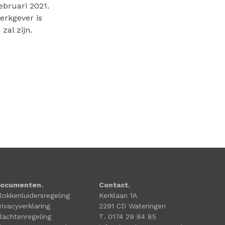
ebruari 2021.
erkgever is
zal zijn.
ocumenten.
Contact.
lokkenluidersregeling
Kerklaan 1A
rivacyverklaring
2291 CD Wateringen
lachtenregeling
T. 0174 29 84 85