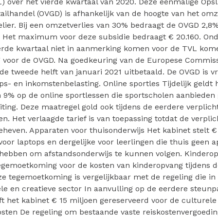
) over het vierde kwartaal van 2020. Deze eenmalige Ops
ailhandel (OVGD) is afhankelijk van de hoogte van het omz
lier. Bij een omzetverlies van 30% bedraagt de OVGD 2,8%
. Het maximum voor deze subsidie bedraagt € 20.160. On
ierde kwartaal niet in aanmerking komen voor de TVL kome
 voor de OVGD. Na goedkeuring van de Europese Commiss
e tweede helft van januari 2021 uitbetaald. De OVGD is vr
s- en inkomstenbelasting. Online sportles Tijdelijk geldt 
n 9% op de online sportlessen die sportscholen aanbiede
uiting. Deze maatregel gold ook tijdens de eerdere verplicht
n. Het verlaagde tarief is van toepassing totdat de verplic
heven. Apparaten voor thuisonderwijs Het kabinet stelt €
oor laptops en dergelijke voor leerlingen die thuis geen 
 hebben om afstandsonderwijs te kunnen volgen. Kindero
tegemoetkoming voor de kosten van kinderopvang tijdens d
eze tegemoetkoming is vergelijkbaar met de regeling die in 
ele en creatieve sector In aanvulling op de eerdere steunp
t het kabinet € 15 miljoen gereserveerd voor de culturele
kosten De regeling om bestaande vaste reiskostenvergoedi