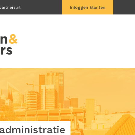
artners.nl
Inloggen klanten
Vitac Online
dministratie