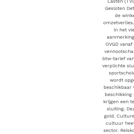
Lasten (TVL
Gesloten Det
de winke
omzetverlies
in het v
aanmerking
OVGD vanaf d
vennootschap
btw-tarief va
verplichte sl
sportschole
wordt opge
beschikbaar v
beschikking
krijgen een 
sluiting. D
gold. Cultur
cultuur heef
sector. Reis