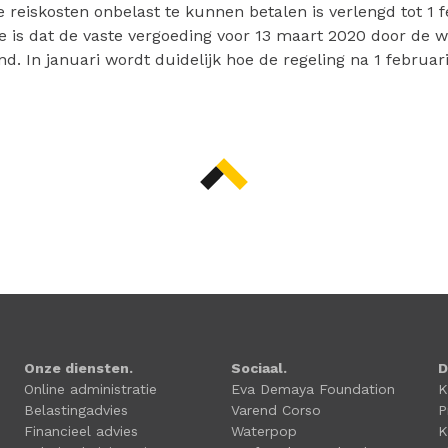
e reiskosten onbelast te kunnen betalen is verlengd tot 1 f
 is dat de vaste vergoeding voor 13 maart 2020 door de w
d. In januari wordt duidelijk hoe de regeling na 1 februari 
Onze diensten.
Sociaal.
D
Online administratie
Eva Demaya Foundation
K
Belastingadvies
Varend Corso
P
Financieel advies
Waterpop
K