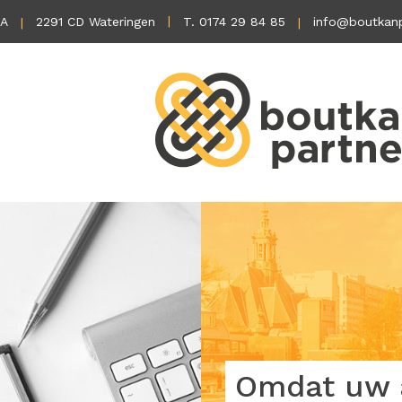
1A
2291 CD Wateringen
T. 0174 29 84 85
info@boutkanp
Omdat uw a