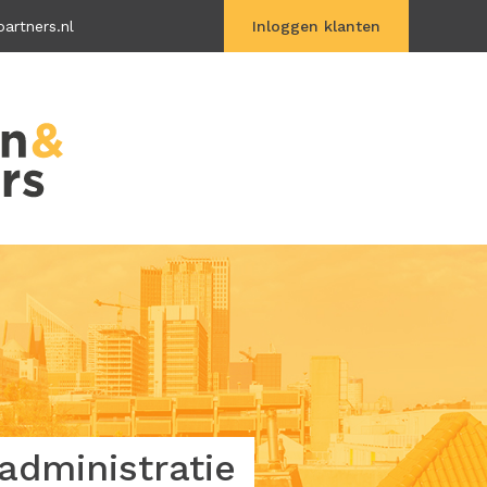
artners.nl
Inloggen klanten
Vitac Online
dministratie