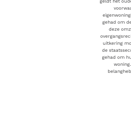
geldt het oud
voorwaa
eigenwonings
gehad om dez
deze omze
overgangsrech
uitkering m
de staatsse
gehad om hun
woning.
belangheb