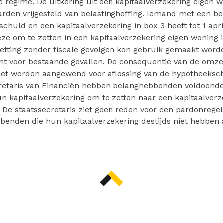
e regime. De uitkering uit een kapitaalverzekering eigen w
rden vrijgesteld van belastingheffing. Iemand met een b
chuld en een kapitaalverzekering in box 3 heeft tot 1 april
e om te zetten in een kapitaalverzekering eigen woning i
tting zonder fiscale gevolgen kon gebruik gemaakt word
t voor bestaande gevallen. De consequentie van de omzet
oet worden aangewend voor aflossing van de hypotheeksch
cretaris van Financiën hebben belanghebbenden voldoende
 kapitaalverzekering om te zetten naar een kapitaalverz
 De staatssecretaris ziet geen reden voor een pardonregel
benden die hun kapitaalverzekering destijds niet hebben 