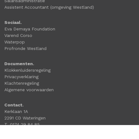
Salarisadministratie
Assistent Accountant (omgeving Westland)
Sociaal.
Eva Demaya Foundation
Varend Corso
Waterpop
Profronde Westland
Documenten.
Klokkenluidersregeling
Privacyverklaring
Klachtenregeling
Algemene voorwaarden
Contact.
Kerklaan 1A
2291 CD Wateringen
T. 0174 29 84 85
info@boutkanpartners.nl