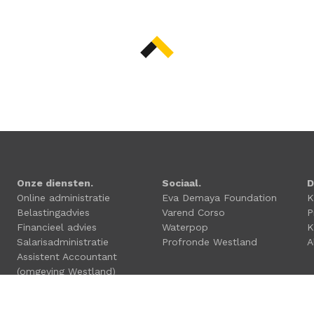
Onze diensten.
Sociaal.
D
Online administratie
Eva Demaya Foundation
K
Belastingadvies
Varend Corso
P
Financieel advies
Waterpop
K
Salarisadministratie
Profronde Westland
A
Assistent Accountant
(omgeving Westland)