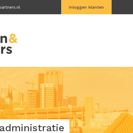
artners.nl
Inloggen klanten
Vitac Online
dministratie