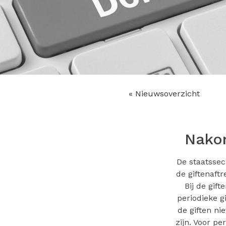
« Nieuwsoverzicht
Nakom
De staatssec
de giftenaft
Bij de gif
periodieke g
de giften ni
zijn. Voor pe