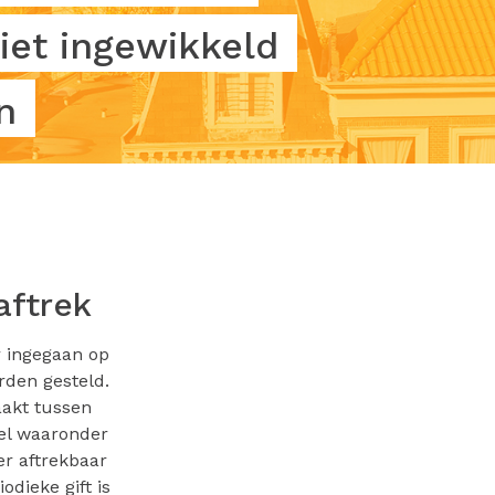
iet ingewikkeld
n
aftrek
r ingegaan op
rden gesteld.
aakt tussen
pel waaronder
er aftrekbaar
odieke gift is