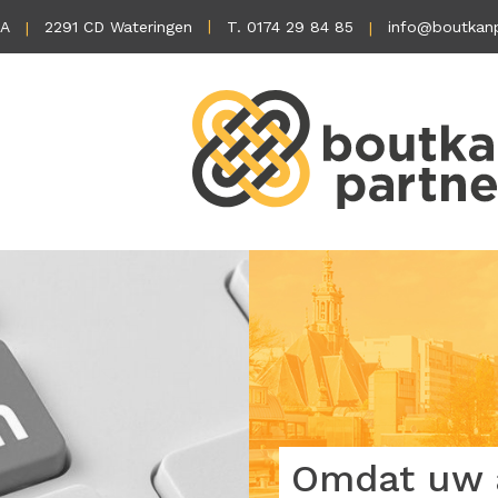
1A
2291 CD Wateringen
T. 0174 29 84 85
info@boutkanp
Omdat uw a