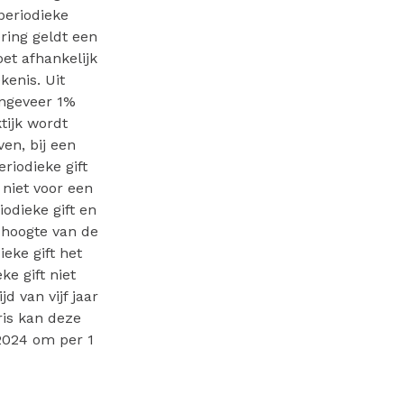
 periodieke
ering geldt een
et afhankelijk
kenis. Uit
ongeveer 1%
tijk wordt
ven, bij een
riodieke gift
 niet voor een
iodieke gift en
 hoogte van de
ieke gift het
e gift niet
d van vijf jaar
ris kan deze
2024 om per 1