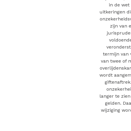
in de wet 
uitkeringen di
onzekerheidsv
zijn van 
jurisprude
voldoende
veronderste
termijn van 
van twee of m
overlijdenskan
wordt aangeme
giftenaftrek
onzekerhei
langer te zien
gelden. Daa
wijziging wo