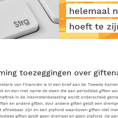
helemaal n
hoeft te zij
ing toezeggingen over giften
retaris van Financiën is in een brief aan de Tweede Kame
rek en dan met name de eisen die aan periodieke giften wo
tenaftrek in de inkomstenbelasting wordt onderscheid gem
iften en andere giften. Voor andere giften geldt een drem
et aftrekbaar zijn en een plafond waarboven giften niet me
riodieke giften geldt geen drempel en geen plafond. De peri