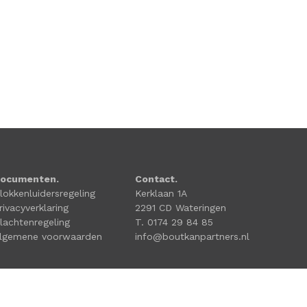
ocumenten.
Contact.
lokkenluidersregeling
Kerklaan 1A
rivacyverklaring
2291 CD Wateringen
lachtenregeling
T. 0174 29 84 85
lgemene voorwaarden
info@boutkanpartners.nl