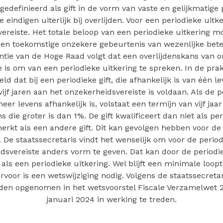
gedefinieerd als gift in de vorm van vaste en gelijkmatige
e eindigen uiterlijk bij overlijden. Voor een periodieke uitk
ereiste. Het totale beloop van een periodieke uitkering mo
een toekomstige onzekere gebeurtenis van wezenlijke bete
ntie van de Hoge Raad volgt dat een overlijdenskans van 
 is om van een periodieke uitkering te spreken. In de prak
ld dat bij een periodieke gift, die afhankelijk is van één le
vijf jaren aan het onzekerheidsvereiste is voldaan. Als de pe
eer levens afhankelijk is, volstaat een termijn van vijf jaar
s die groter is dan 1%. De gift kwalificeert dan niet als per
rkt als een andere gift. Dit kan gevolgen hebben voor de
. De staatssecretaris vindt het wenselijk om voor de period
dsvereiste anders vorm te geven. Dat kan door de periodiek
 als een periodieke uitkering. Wel blijft een minimale looptij
rvoor is een wetswijziging nodig. Volgens de staatssecreta
rden opgenomen in het wetsvoorstel Fiscale Verzamelwet 
januari 2024 in werking te treden.