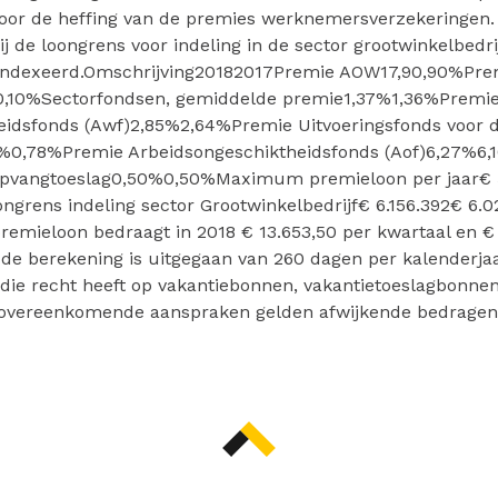
voor de heffing van de premies werknemersverzekeringen. T
ij de loongrens voor indeling in de sector grootwinkelbedri
ïndexeerd.Omschrijving20182017Premie AOW17,90,90%Pre
,10%Sectorfondsen, gemiddelde premie1,37%1,36%Premi
eidsfonds (Awf)2,85%2,64%Premie Uitvoeringsfonds voor d
8%0,78%Premie Arbeidsongeschiktheidsfonds (Aof)6,27%6,
opvangtoeslag0,50%0,50%Maximum premieloon per jaar€ 
ngrens indeling sector Grootwinkelbedrijf€ 6.156.392€ 6.
ieloon bedraagt in 2018 € 13.653,50 per kwartaal en € 
 de berekening is uitgegaan van 260 dagen per kalenderjaa
ie recht heeft op vakantiebonnen, vakantietoeslagbonne
overeenkomende aanspraken gelden afwijkende bedragen