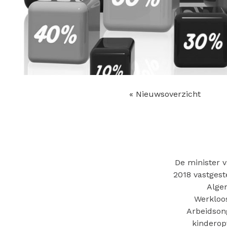
« Nieuwsoverzicht
De minister 
2018 vastges
Alge
Werkloos
Arbeidsong
kinderop