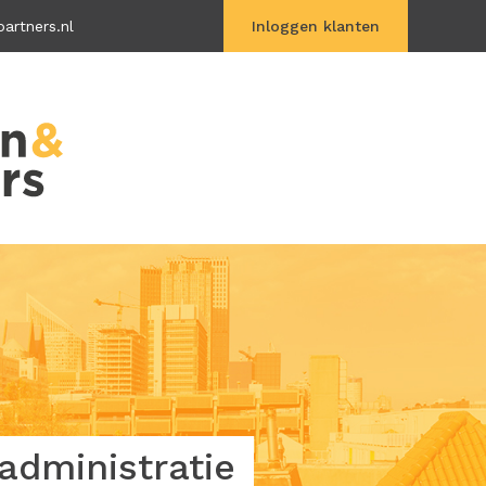
artners.nl
Inloggen klanten
Vitac Online
dministratie