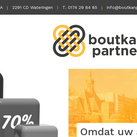
1A
2291 CD Wateringen
T. 0174 29 84 85
info@boutkanp
Omdat uw a