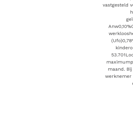
vastgesteld 
h
ge
Anw0,10%0
werkloosh
(Ufo)0,7
kinder
53.701Loo
maximumprem
maand. Bij
werknemer d