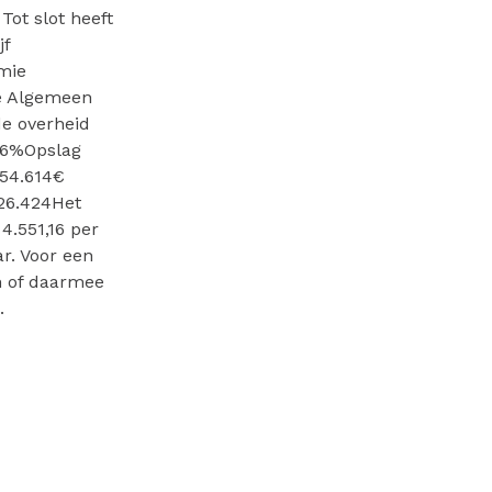
ot slot heeft
jf
mie
e Algemeen
e overheid
16%Opslag
54.614€
026.424Het
4.551,16 per
r. Voor een
n of daarmee
.