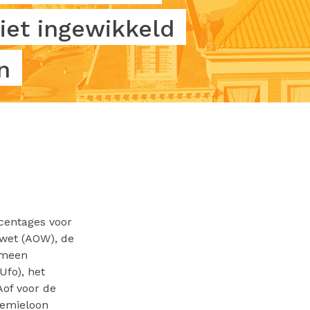
iet ingewikkeld
n
centages voor
wet (AOW), de
emeen
Ufo), het
Aof voor de
remieloon