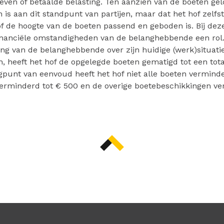
even of betaalde belasting. Ten aanzien van de boeten gel
 is aan dit standpunt van partijen, maar dat het hof zelfst
f de hoogte van de boeten passend en geboden is. Bij dez
inanciële omstandigheden van de belanghebbende een rol.
ing van de belanghebbende over zijn huidige (werk)situatie
n, heeft het hof de opgelegde boeten gematigd tot een tot
ogpunt van eenvoud heeft het hof niet alle boeten vermind
erminderd tot € 500 en de overige boetebeschikkingen ver