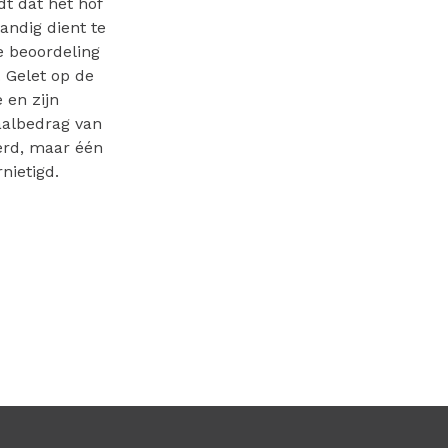
dt dat het hof
andig dient te
e beoordeling
 Gelet op de
 en zijn
aalbedrag van
erd, maar één
nietigd.