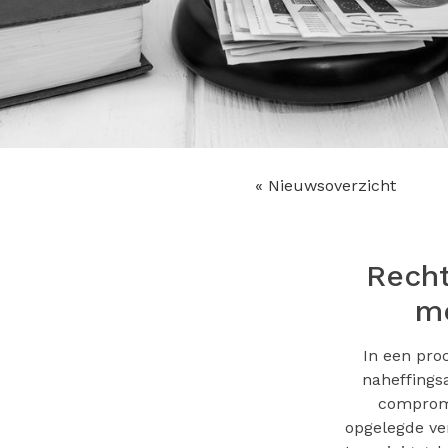
« Nieuwsoverzicht
Recht
me
In een pro
naheffings
compromi
opgelegde ve