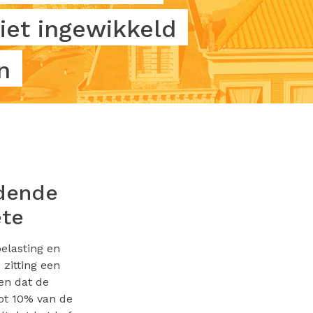
iet ingewikkeld
n
idende
ete
elasting en
zitting een
en dat de
ot 10% van de