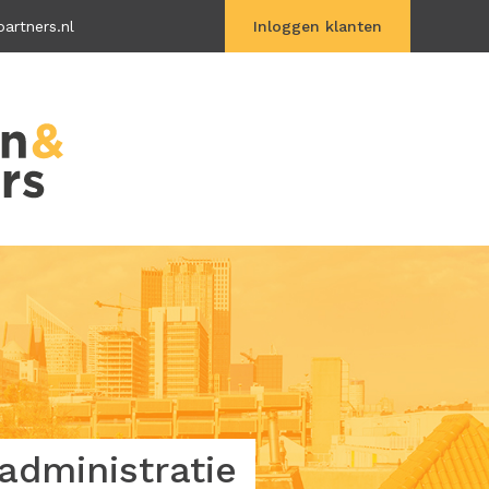
artners.nl
Inloggen klanten
Vitac Online
dministratie