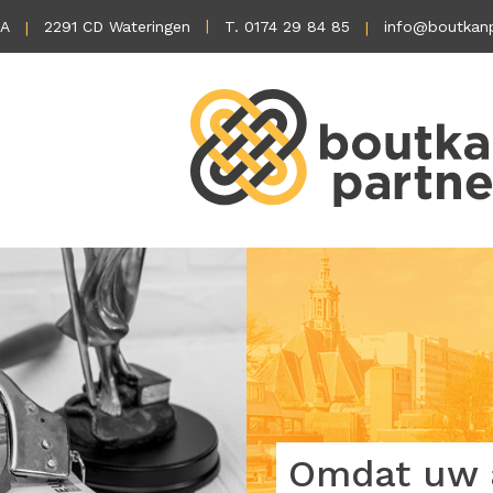
1A
2291 CD Wateringen
T. 0174 29 84 85
info@boutkanp
Omdat uw a