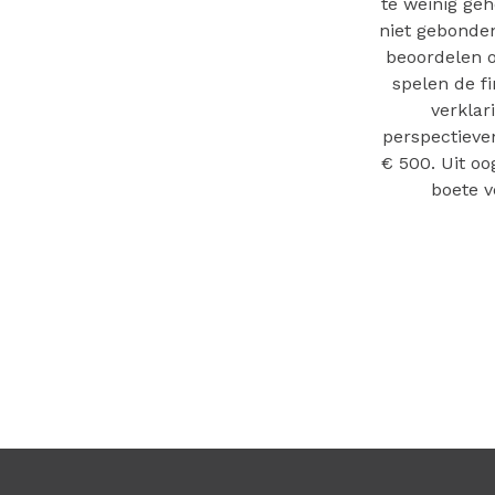
te weinig geh
niet gebonden
beoordelen o
spelen de f
verklar
perspectieve
€ 500. Uit o
boete v