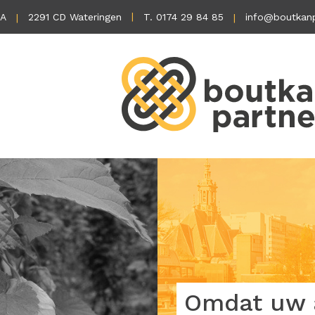
1A
2291 CD Wateringen
T. 0174 29 84 85
info@boutkanp
Omdat uw a