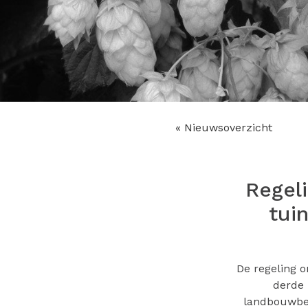
« Nieuwsoverzicht
Regel
tui
De regeling o
derde 
landbouwbed