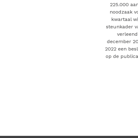
225.000 aan
noodzaak vo
kwartaal wi
steunkader va
verleend
december 202
2022 een besl
op de publica