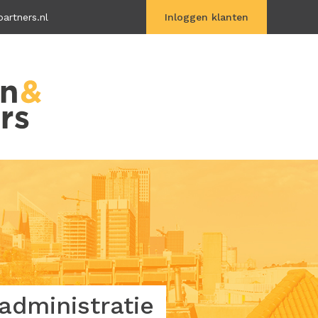
artners.nl
Inloggen klanten
Vitac Online
dministratie