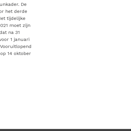
eunkader. De
or het derde
t tijdelijke
2021 moet zijn
dat na 31
oor 1 januari
 Vooruitlopend
 op 14 oktober