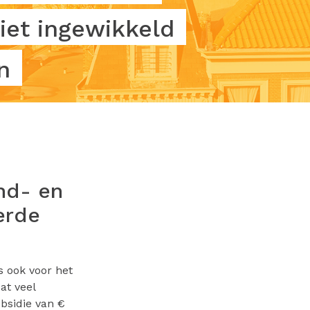
iet ingewikkeld
n
nd- en
erde
s ook voor het
at veel
bsidie van €