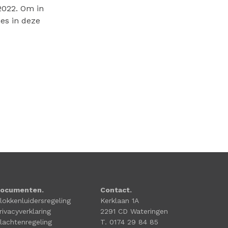
2022. Om in
es in deze
ocumenten.
Contact.
lokkenluidersregeling
Kerklaan 1A
rivacyverklaring
2291 CD Wateringen
lachtenregeling
T. 0174 29 84 85