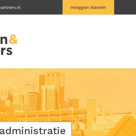
artners.nl
Inloggen klanten
Vitac Online
dministratie