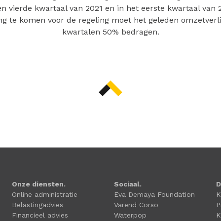
en vierde kwartaal van 2021 en in het eerste kwartaal van 
g te komen voor de regeling moet het geleden omzetverli
kwartalen 50% bedragen.
Onze diensten.
Sociaal.
D
Online administratie
Eva Demaya Foundation
K
Belastingadvies
Varend Corso
P
Financieel advies
Waterpop
K