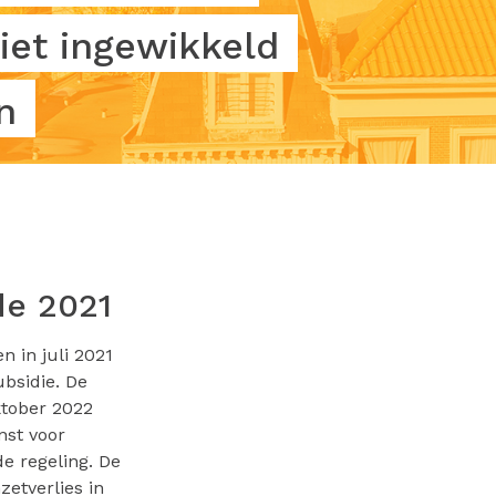
iet ingewikkeld
n
de 2021
 in juli 2021
bsidie. De
ktober 2022
nst voor
e regeling. De
etverlies in