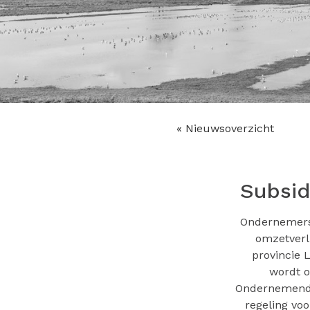
« Nieuwsoverzicht
Subsid
Ondernemers 
omzetverl
provincie 
wordt o
Ondernemend N
regeling vo