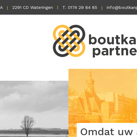
1A
2291 CD Wateringen
T. 0174 29 84 85
info@boutkanp
Omdat uw a