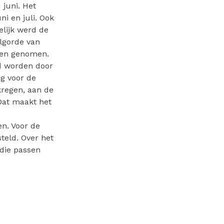
juni. Het
i en juli. Ook
elijk werd de
lgorde van
den genomen.
d worden door
ag voor de
kregen, aan de
Dat maakt het
n. Voor de
teld. Over het
die passen