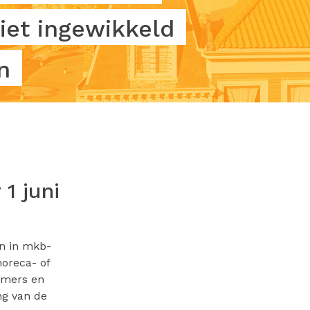
iet ingewikkeld
n
1 juni
en in mkb-
horeca- of
nemers en
ng van de