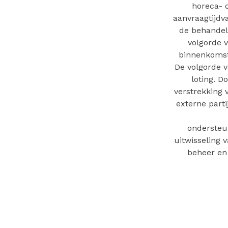
horeca- 
aanvraagtijdv
de behandelw
volgorde 
binnenkomst
De volgorde 
loting. D
verstrekking 
externe part
ondersteu
uitwisseling 
beheer en