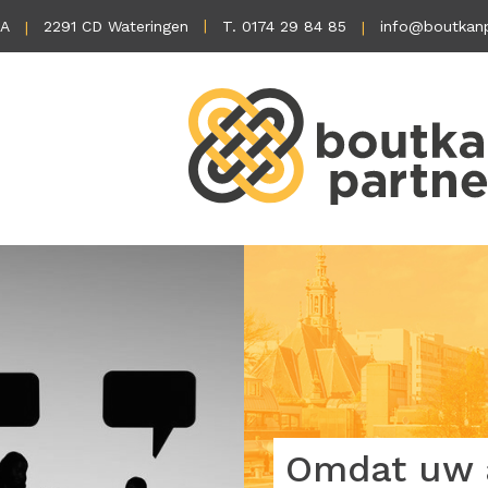
1A
2291 CD Wateringen
T. 0174 29 84 85
info@boutkanp
Omdat uw a