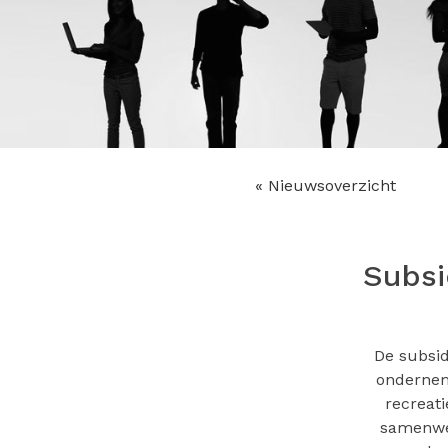
« Nieuwsoverzicht
Subsi
De subsid
ondernemi
recreati
samenwer