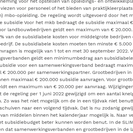
neming voor het opstellen van opleidings- en ontwikkelpl
iezen voor personeel of het bieden van praktijkleerplaat
n) mbo-opleiding. De regeling wordt uitgevoerd door het m
e subsidie Voor het mkb bedraagt de subsidie maximaal €
oor landbouwbedrijven geldt een maximum van € 20.000.
% van de subsidiabele kosten voor middelgrote bedrijven
bedrijf. De subsidiabele kosten moeten ten minste € 5.000
vragen is mogelijk van 1 tot en met 30 september 2022. V
sverbanden geldt een minimumbedrag aan subsidiabele
subsidie voor een samenwerkingsverband bedraagt maxim
 € 200.000 per samenwerkingspartner. Grootbedrijven in 
nnen maximaal € 200.000 subsidie aanvragen. Voor grootbe
ldt een maximum van € 20.000 per aanvraag. Wijzigingen
 de regeling per 1 juni 2022 gewijzigd om een aantal kne
n. Zo was het niet mogelijk om de in een tijdvak niet benu
 schuiven naar een volgend tijdvak. Dat is nu zodanig gewij
van middelen binnen het kalenderjaar mogelijk is. Naar v
et subsidiebudget beter kunnen worden benut. In de SLIM-
 dat samenwerkingsverbanden en grootbedrijven in de 