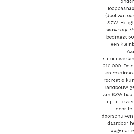
onder
loopbaanadv
(deel van ee
SZW. Hoogt
aanvraag. V
bedraagt 60
een klein
Aan
samenwerking
210.000. De 
en maximaal
recreatie ku
landbouw ge
van SZW heeft
op te losse
door te
doorschuiven 
daardoor h
opgenomen