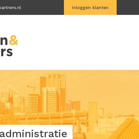
artners.nl
Inloggen klanten
Vitac Online
dministratie