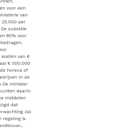
annen,
sen voor een
inisterie van
 25.000 per
 De subsidie
 en 80% voor
 bedragen.
oor
 kosten van €
aal € 500.000
de horeca of
drijven in de
 De minister
lpunten daarin
tte middelen
zigd dat
erwachting zal
regeling is
landbouw-,