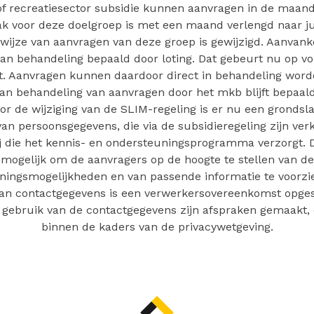
of recreatiesector subsidie kunnen aanvragen in de maand 
ak voor deze doelgroep is met een maand verlengd naar jun
ijze van aanvragen van deze groep is gewijzigd. Aanvank
van behandeling bepaald door loting. Dat gebeurt nu op vo
. Aanvragen kunnen daardoor direct in behandeling wor
van behandeling van aanvragen door het mkb blijft bepaal
oor de wijziging van de SLIM-regeling is er nu een grondsl
van persoonsgegevens, die via de subsidieregeling zijn ver
ij die het kennis- en ondersteuningsprogramma verzorgt. 
mogelijk om de aanvragers op de hoogte te stellen van de
ningsmogelijkheden en van passende informatie te voorzie
van contactgegevens is een verwerkersovereenkomst opges
 gebruik van de contactgegevens zijn afspraken gemaakt, 
binnen de kaders van de privacywetgeving.