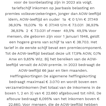
voor de loonbelasting zijn in 2023 als volgt.
tariefschijf inkomen op jaarbasis belasting en
premies volksverzekeringen, jonger dan AOW-leeftijd
idem, AOW-leeftijd en ouder 1a € 0 t/m € 37.149
36,93% 19,03% 1b € 37.149 t/m € 73.031 36,93%
36,93% 2 € 73.031 of meer 49,5% 49,5% Voor
mensen, die geboren zijn voor 1 januari 1946, geldt
een hogere grens van schijf 1a van € 38.703. Het
tarief in de eerste schijf bevat een premiecomponent.
Tot de AOW-leeftijd bestaat deze uit 17,9% AOW, 0,1%
Anw en 9,65% Wlz. Bij het bereiken van de AOW-
leeftijd vervalt de AOW-premie. In 2023 bedraagt de
AOW-leeftijd 66 jaar en tien maanden.
Heffingskortingen De algemene heffingskorting
bedraagt maximaal € 3.070 en wordt boven een
verzamelinkomen (het totaal van de inkomens in de
boxen 1, 2 en 3) van € 22.660 afgebouwd tot nihil. De
afbouw bedraagt 6,095% van het inkomen boven €
22.660. Voor mensen, die de AOW-leeftijd hebben