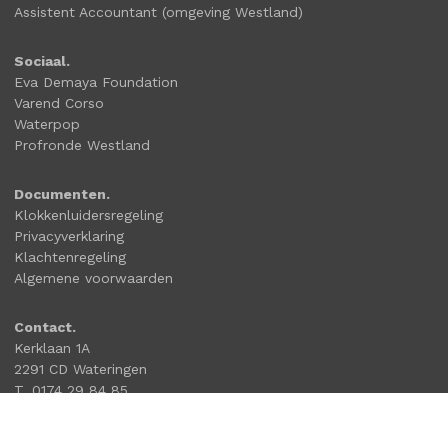
Assistent Accountant (omgeving Westland)
Sociaal.
Eva Demaya Foundation
Varend Corso
Waterpop
Profronde Westland
Documenten.
Klokkenluidersregeling
Privacyverklaring
Klachtenregeling
Algemene voorwaarden
Contact.
Kerklaan 1A
2291 CD Wateringen
T. 0174 29 84 85
info@boutkanpartners.nl