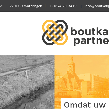
1A
2291 CD Wateringen
T. 0174 29 84 85
info@boutkanp
Omdat uw a