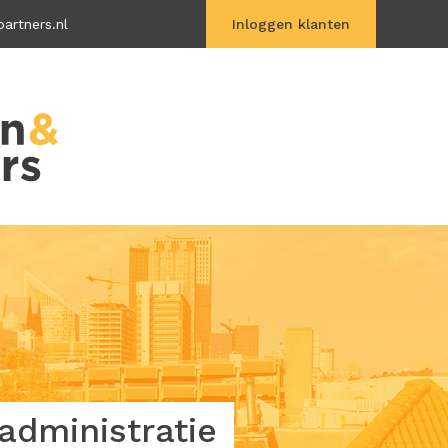
artners.nl
Inloggen klanten
Vitac Online
dministratie