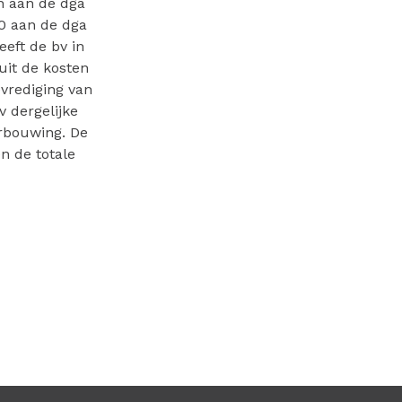
n aan de dga
0 aan de dga
eft de bv in
uit de kosten
vrediging van
v dergelijke
erbouwing. De
n de totale