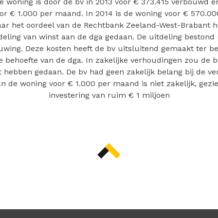
De woning is door de bv in 2013 voor € 373.415 verbouwd e
or € 1.000 per maand. In 2014 is de woning voor € 570.00
aar het oordeel van de Rechtbank Zeeland-West-Brabant he
deling van winst aan de dga gedaan. De uitdeling bestond 
uwing. Deze kosten heeft de bv uitsluitend gemaakt ter be
e behoefte van de dga. In zakelijke verhoudingen zou de b
t hebben gedaan. De bv had geen zakelijk belang bij de v
n de woning voor € 1.000 per maand is niet zakelijk, gezie
investering van ruim € 1 miljoen