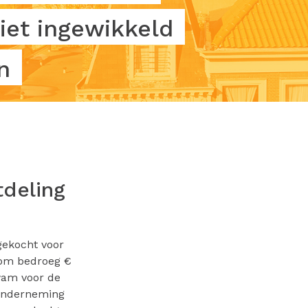
iet ingewikkeld
n
tdeling
gekocht voor
som bedroeg €
wam voor de
 onderneming