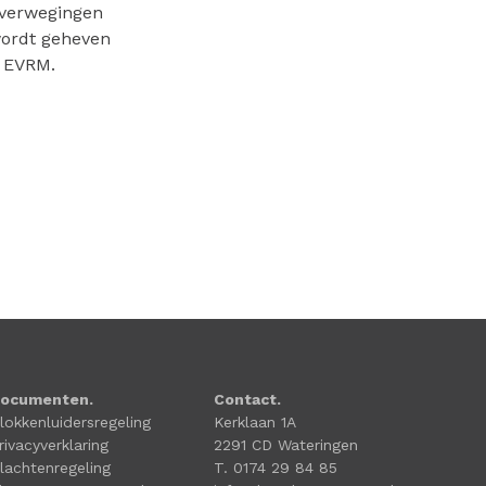
overwegingen
wordt geheven
t EVRM.
ocumenten.
Contact.
lokkenluidersregeling
Kerklaan 1A
rivacyverklaring
2291 CD Wateringen
lachtenregeling
T. 0174 29 84 85