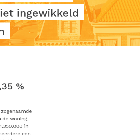
iet ingewikkeld
n
,35 %
et zogenaamde
n de woning,
1.350.000 in
 meerdere een