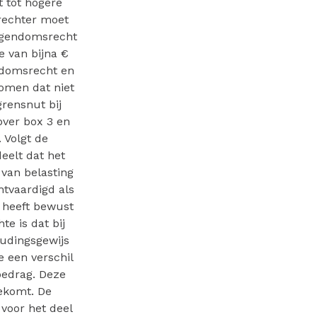
t tot hogere
 rechter moet
eigendomsrecht
 van bijna €
gendomsrecht en
komen dat niet
rensnut bij
over box 3 en
 Volgt de
eelt dat het
 van belasting
htvaardigd als
r heeft bewust
e is dat bij
udingsgewijs
e een verschil
bedrag. Deze
ekomt. De
 voor het deel