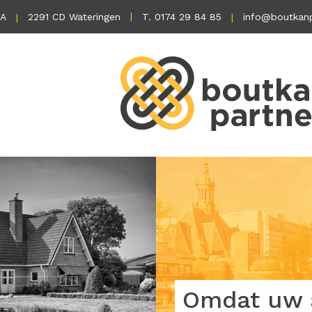
1A
2291 CD Wateringen
T. 0174 29 84 85
info@boutkanp
Omdat uw a