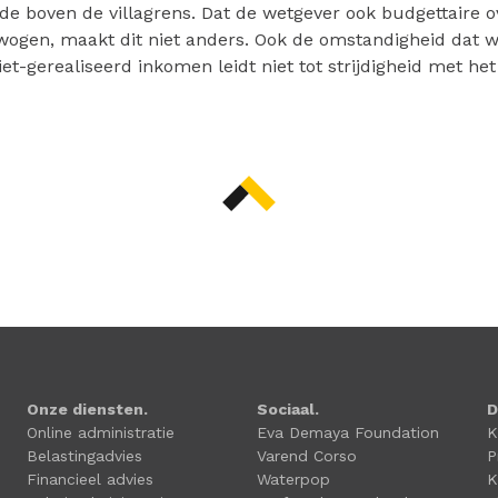
de boven de villagrens. Dat de wetgever ook budgettaire 
ogen, maakt dit niet anders. Ook de omstandigheid dat 
iet-gerealiseerd inkomen leidt niet tot strijdigheid met he
Onze diensten.
Sociaal.
D
Online administratie
Eva Demaya Foundation
K
Belastingadvies
Varend Corso
P
Financieel advies
Waterpop
K