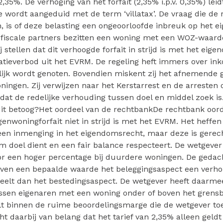
 2,35%. De verhoging van het forfait (2,35% i.p.v. 0,35%) leid
ie wordt aangeduid met de term ‘villatax’. De vraag die de
 is of deze belasting een ongeoorloofde inbreuk op het 
fiscale partners bezitten een woning met een WOZ-waarde
ij stellen dat dit verhoogde forfait in strijd is met het ei
atieverbod uit het EVRM. De regeling heft immers over in
ijk wordt genoten. Bovendien miskent zij het afnemende g
ingen. Zij verwijzen naar het Kerstarrest en de arresten 
dat de redelijke verhouding tussen doel en middel zoek is.
it betoog?Het oordeel van de rechtbankDe rechtbank oord
enwoningforfait niet in strijd is met het EVRM. Het heffen
een inmenging in het eigendomsrecht, maar deze is gerec
iem doel dient en een fair balance respecteert. De wetgeve
r een hoger percentage bij duurdere woningen. De gedacht
ven een bepaalde waarde het beleggingsaspect een verho
peelt dan het bestedingsaspect. De wetgever heeft daarme
sen eigenaren met een woning onder of boven het grens
lt binnen de ruime beoordelingsmarge die de wetgever to
t daarbij van belang dat het tarief van 2,35% alleen geldt