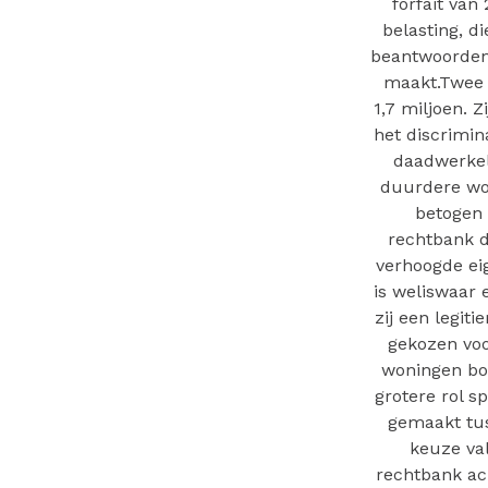
forfait van
belasting, d
beantwoorden,
maakt.Twee 
1,7 miljoen. Z
het discrimin
daadwerkel
duurdere won
betogen 
rechtbank d
verhoogde eig
is weliswaar 
zij een legit
gekozen voo
woningen bo
grotere rol s
gemaakt tus
keuze va
rechtbank ach