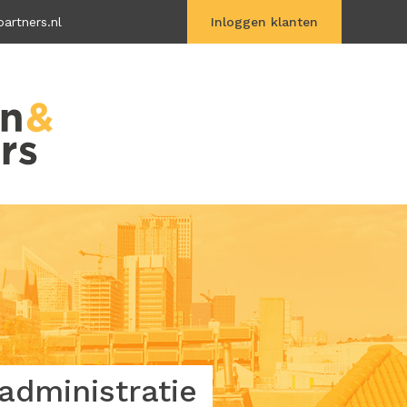
artners.nl
Inloggen klanten
Vitac Online
dministratie