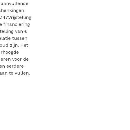
n aanvullende
Schenkingen
47.Vrijstelling
 financiering
telling van €
elatie tussen
oud zijn. Het
erhoogde
deren voor de
een eerdere
aan te vullen.