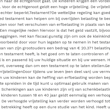
n naar de echtgenoot gaat. De kinderen krijgen een vorde
 Voor de echtgenoot geldt een hoge vrijstelling. De vrijstel
 echter beperkt.Testament?De wettelijke regeling kan goe
d testament kan helpen om bij overlijden belasting te b
zen voor het verschuiven van erfbelasting in plaats van b
 Een mogelijke reden hiervoor is dat het geld vastzit, bijvo
leggingen. Het kan fiscaal gunstig zijn om ook de kleinkin
jvoorbeeld door voor hun legaten op te nemen in het test
kan van zijn grootouders een bedrag van € 20.371 belasting
 testament heeft, is het goed om te laten controleren o
 is en passend bij uw huidige situatie en bij uw wensen. 
nt, overweeg dan om een testament op te laten stellen.Ge
rijstellingenDoor tijdens uw leven (een deel van) uw verm
n uw kinderen kan de heffing van erfbelasting worden bep
te spreiden in de tijd kunt u optimaal gebruik maken van
n. Schenkingen aan uw kinderen zijn vrij van schenkbelasti
r kinderen tussen 18 en 40 jaar geldt eenmalig een verhoogd
. De verhoogde vrijstelling kan verder worden verhoogd tot
 betrekking heeft op een dure studie van het kind. Heeft u