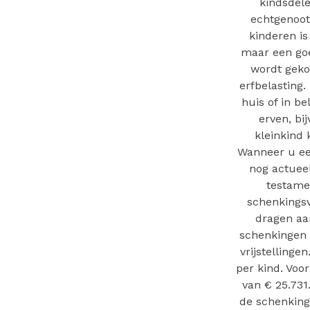
kindsdele
echtgenoot.
kinderen is
maar een goe
wordt geko
erfbelasting.
huis of in be
erven, bi
kleinkind 
Wanneer u een
nog actueel
testame
schenkingsv
dragen aa
schenkingen 
vrijstellinge
per kind. Voo
van € 25.731
de schenking