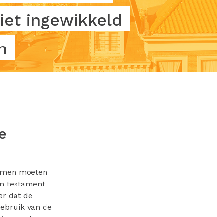
iet ingewikkeld
n
e
namen moeten
en testament,
er dat de
gebruik van de