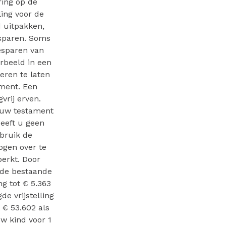
ring op de
ling voor de
d uitpakken,
esparen. Soms
esparen van
orbeeld in een
deren te laten
ament. Een
vrij erven.
f uw testament
Heeft u geen
bruik de
ogen over te
erkt. Door
 de bestaande
ng tot € 5.363
e vrijstelling
 € 53.602 als
w kind voor 1