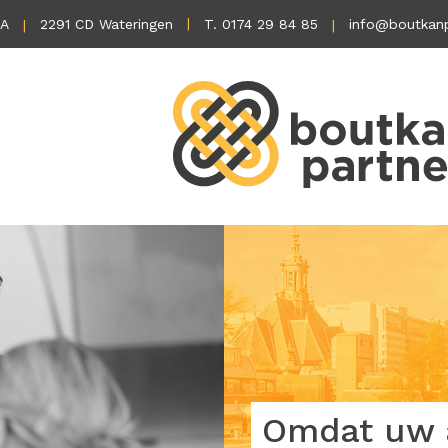
1A
2291 CD Wateringen
T. 0174 29 84 85
info@boutkanp
Omdat uw a