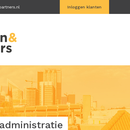
artners.nl
Inloggen klanten
Vitac Online
dministratie