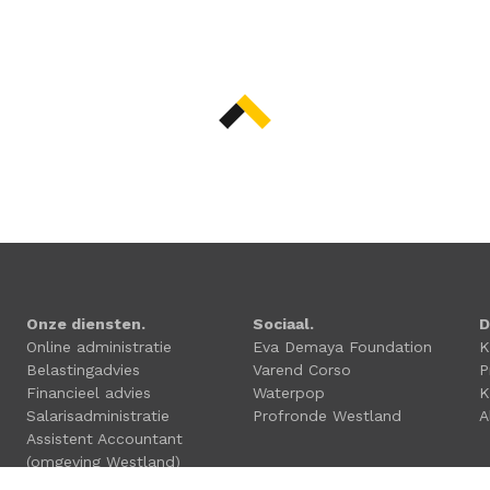
Onze diensten.
Sociaal.
D
Online administratie
Eva Demaya Foundation
K
Belastingadvies
Varend Corso
P
Financieel advies
Waterpop
K
Salarisadministratie
Profronde Westland
A
Assistent Accountant
(omgeving Westland)