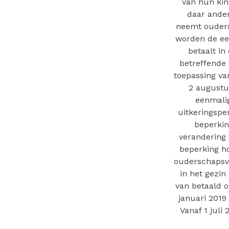
van hun kin
daar ande
neemt ouders
worden de ee
betaalt in
betreffende
toepassing va
2 augustus
eenmalig
uitkeringspe
beperkin
verandering 
beperking h
ouderschapsve
in het gezin
van betaald o
januari 2019 
Vanaf 1 juli