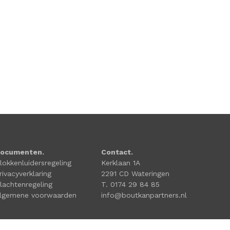
ocumenten.
Contact.
lokkenluidersregeling
Kerklaan 1A
rivacyverklaring
2291 CD Wateringen
lachtenregeling
T. 0174 29 84 85
lgemene voorwaarden
info@boutkanpartners.nl