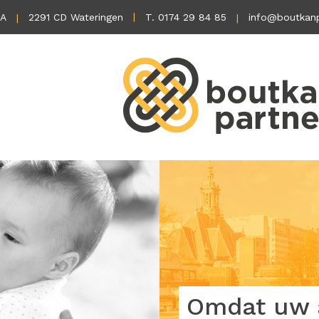
1A
2291 CD Wateringen
T. 0174 29 84 85
info@boutkanp
Omdat uw a