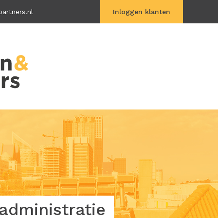
artners.nl
Inloggen klanten
Vitac Online
dministratie