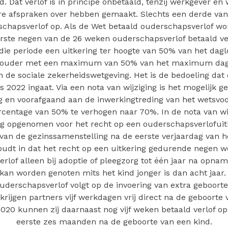
d. Dat verlof is in principe onbetaald, tenzij werkgever e
re afspraken over hebben gemaakt. Slechts een derde van
chapsverlof op. Als de Wet betaald ouderschapsverlof wor
rste negen van de 26 weken ouderschapsverlof betaald ve
 die periode een uitkering ter hoogte van 50% van het dag
 ouder met een maximum van 50% van het maximum dag
n de sociale zekerheidswetgeving. Het is de bedoeling dat 
 2022 ingaat. Via een nota van wijziging is het mogelijk
 en voorafgaand aan de inwerkingtreding van het wetsvoo
rcentage van 50% te verhogen naar 70%. In de nota van wij
g opgenomen voor het recht op een ouderschapsverlofuitk
van de gezinssamenstelling na de eerste verjaardag van h
oudt in dat het recht op een uitkering gedurende negen 
rlof alleen bij adoptie of pleegzorg tot één jaar na opnam
 kan worden genoten mits het kind jonger is dan acht jaar.
uderschapsverlof volgt op de invoering van extra geboortev
krijgen partners vijf werkdagen vrij direct na de geboorte
 2020 kunnen zij daarnaast nog vijf weken betaald verlof 
eerste zes maanden na de geboorte van een kind.