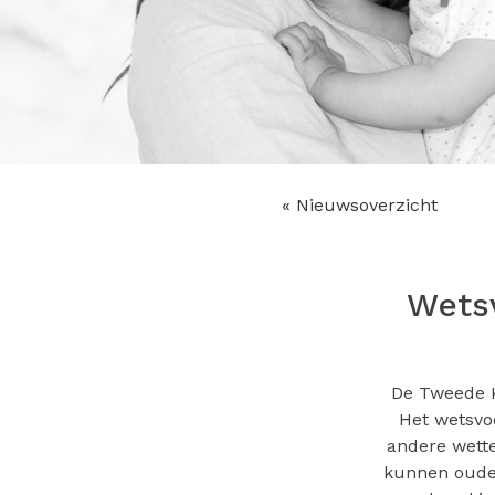
« Nieuwsoverzicht
Wetsv
De Tweede K
Het wetsvoo
andere wette
kunnen ouder