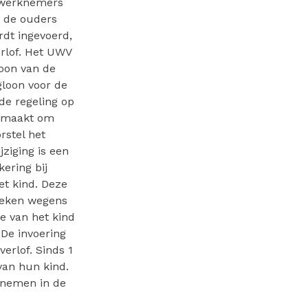
n werknemers
 de ouders
dt ingevoerd,
rlof. Het UWV
loon van de
loon voor de
de regeling op
 gemaakt om
rstel het
ziging is een
ering bij
et kind. Deze
weken wegens
e van het kind
 De invoering
erlof. Sinds 1
 van hun kind.
opnemen in de