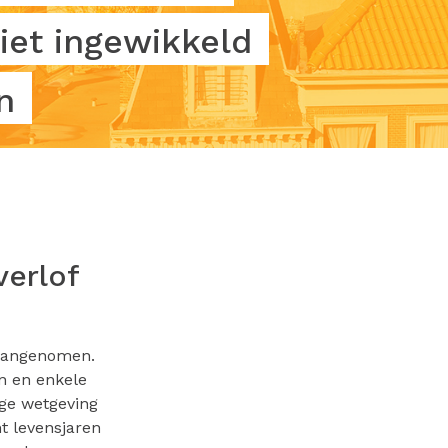
iet ingewikkeld
n
erlof
 aangenomen.
en en enkele
ige wetgeving
t levensjaren