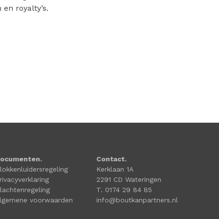
en royalty’s.
ocumenten.
Contact.
lokkenluidersregeling
Kerklaan 1A
rivacyverklaring
2291 CD Wateringen
lachtenregeling
T. 0174 29 84 85
lgemene voorwaarden
info@boutkanpartners.nl