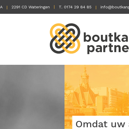
1A
2291 CD Wateringen
T. 0174 29 84 85
info@boutkanp
Omdat uw a