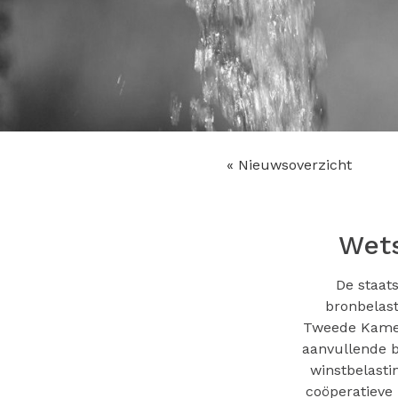
« Nieuwsoverzicht
Wets
De staats
bronbelast
Tweede Kamer.
aanvullende b
winstbelasti
coöperatieve 