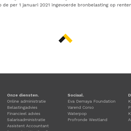
p de per 1 januari 2021 ingevoerde bronbelasting op renten 
Onze diensten.
Sociaal.
D
Online administratie
Eva Demaya Foundation
K
Belastingadvies
Varend Corso
P
Financieel advies
Waterpop
K
Salarisadministratie
Profronde Westland
A
Assistent Accountant