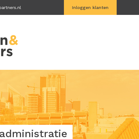
artners.nl
Inloggen klanten
Vitac Online
dministratie